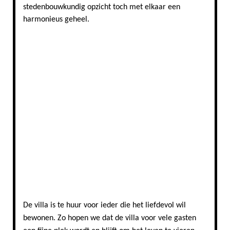
stedenbouwkundig opzicht toch met elkaar een
harmonieus geheel.
Deze vakantiewoning in Friesland ligt in deze waterrijke
wijk
De vakantiewoning wordt omgeven door water
Vakantie villa's aan doorgaand vaarwater
Waterrijke wijk in stavoren
Alle huizen rondom villa Waterliefde zijn uniek
De villa is te huur voor ieder die het liefdevol wil
bewonen. Zo hopen we dat de villa voor vele gasten