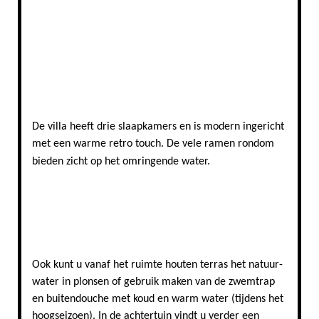
Relaxen: de veranda leent zich er goed voor
De inrichting van Villa Waterliefde
De villa heeft drie slaapkamers en is modern ingericht
met een warme retro touch. De vele ramen rondom
bieden zicht op het omringende water.
Zwemmen vanaf het eigen terras
Ook kunt u vanaf het ruimte houten terras het natuur-
water in plonsen of gebruik maken van de zwemtrap
en buitendouche met koud en warm water (tijdens het
hoogseizoen). In de achtertuin vindt u verder een