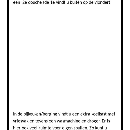
een 2e douche (de 1e vindt u buiten op de vlonder)
Gouden touch in vakantievilla Stavoren
Badkamer van vakantiewoning Stavoren
Inrichting met retro elementen in vakantiehuis Stavoren
Woonkamer
Impressie slaapkamer
Impressie slaapkamer
In de bijkeuken/berging vindt u een extra koelkast met
vriesvak en tevens een wasmachine en droger. Er is
hier ook veel ruimte voor eigen spullen. Zo kunt u