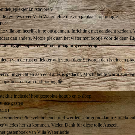
ontdekjeplekjenl.­nl/­stavoren/­
 de reviews over Villa Waterliefde die zijn geplaatst op google
45:12
che villa om heerlijk in te ontspannen. Inrichting met aandacht gedaan
anders dan anders. Mooie plek aan het water met bootje voor de deur. E
edden liggen super. We komen graag nog eens terug.
nieten van de rust en lekker wilt varen door Stavoren dan is dit een prac
eervol ingericht en aan echt alles is gedacht. Mocht het te warm zijn dan
laapkamer een airconditioning 😁.
stekkie inclusief houtgestookte hottub en e-sloep.
uitse gasten
34:01
ine wunderschöne zeit bei euch und werden sehr gerne daran zurückde
ier wiedes her zu kommen. Vielen Dank für diese tolle Auszeit.
 het gastenboek van Villa Waterliefde