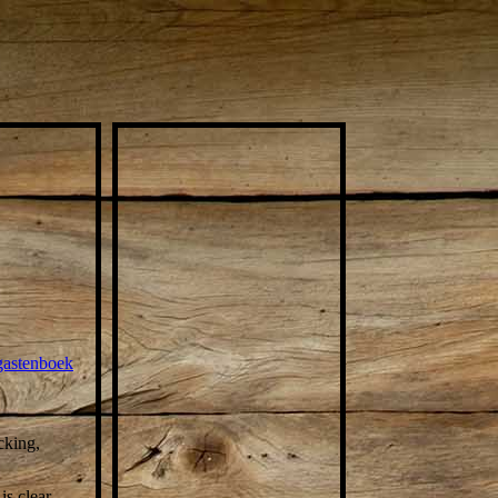
gastenboek
cking,
is clear