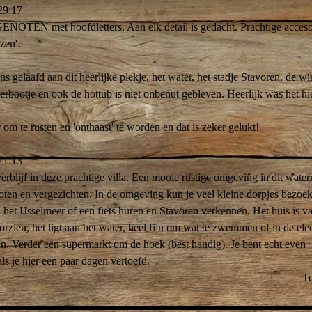
29:17
ENOTEN met hoofdletters. Aan elk detail is gedacht. Prachtige acceso
zen'.
s gelaafd aan dit heerlijke plekje, het water, het stadje Stavoren, de w
sterbootje en ook de hottub is niet onbenut gebleven. Heerlijk was het hie
 om te rusten en 'onthaast' te worden en dat is zeker gelukt!
21:13
verblijf in deze prachtige villa. Een mooie rustige omgeving in dit water
oten en vergezichten. In de omgeving kun je veel kleine dorpjes bezoe
 het IJsselmeer of een fiets huren en Stavoren verkennen. Het huis is va
zien, het ligt aan het water, heel fijn om wat te zwemmen of in de elec
en. Verder een supermarkt om de hoek (best handig). Je bent echt even
s je hier een paar dagen vertoefd.
T