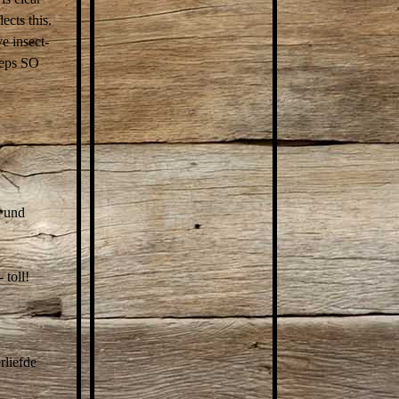
ects this.
e insect-
eeps SO
t und
toll!
rliefde