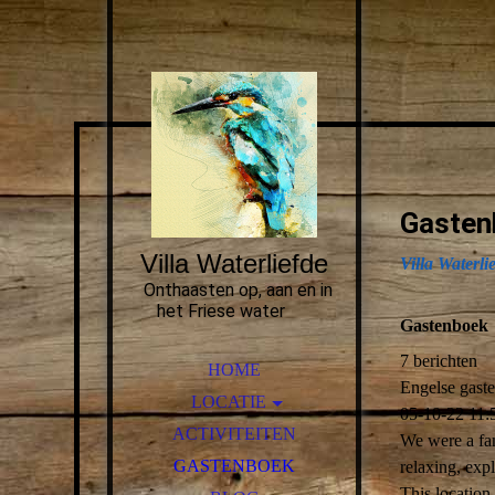
Gasten
Villa Waterliefde
Villa Waterli
Onthaasten op, aan en in
het Friese water
Gastenboek
7 berichten
HOME
Engelse gaste
LOCATIE
05-10-22
11:
INCLUSIEF SLOEP
ACTIVITEITEN
We were a fam
KENMERKEN VAN DE
GASTENBOEK
relaxing, exp
SLOEP
This location 