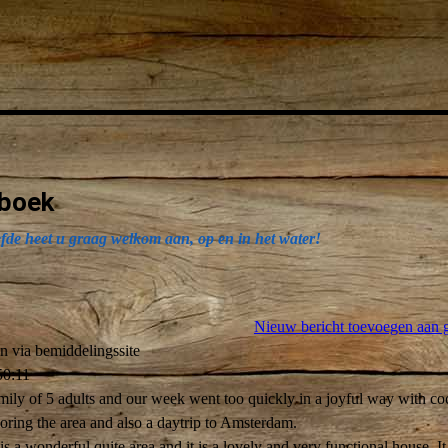
boek
efde heet u graag welkom aan, op en in het water!
Nieuw bericht toevoegen aan 
n via bemiddelingssite
50:11
ily of 5 adults and our week went too quickly in a joyful way with co
loring the area and also a daytrip to Amsterdam.
is a wonderful quite area and it is a lovely and very functional house. It 