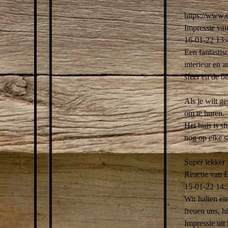
https:­//­www.­
Impressie van
16-01-22
13:
Een fantastis
interieur en 
sfeer en de b
Als je wilt ge
om te huren.
Het huis is sf
nog op elke s
Super lekker 
Reactie van D
15-01-22
14:
Wir halten e
freuen uns, h
Impressie uit