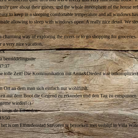
 truly care about their guests, and the whole atmosphere of the house refl
sy to keep in a sleeping comfortable temperature and all windows hav
utside allowing to sleep with windows open. A really nice detail. We sl
a charming way of exploring the rivers or to go shopping for groceries.
 a very nice vacation.
ack
ia bemiddelingssite
47:37
ne tolle Zeit! Die Kommunikation mit Anita&Diedert war unkomplizier
n Ort an dem man sich einfach nur wohlfühlt.
eit mit dem Boot die Gegend zu erkunden und den Tag zu entspannen - 
erne wieder! :)
s langs de Elfsteden
33:50
 het is om Elfstedenstad Stavoren te bezoeken met verblijf in Villa Wate