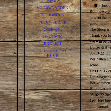
BLOG
GEBRUIKSAANWIJZING
that the hosts
VOORWAARDEN
SLOEP
Rooms were ea
BOEKINGEN
ALGEMENE
nets on the o
VAARINSTRUCTIES
NIEUWSBRIEF
good here.
AANSPRAKELIJKHEID
OVER ONS
The Sloop is 
Thank you for
DEUTSCH
We will be b
ENGLISH
Duitse gast v
OOK HOUSEBOAT TE
05-10-22
11:
HUUR
Wir hatten ei
schnell.
Das Haus - ei
Die Möglichk
Wir kommen g
Blog over rei
05-02-22
20:
Lees hier hoe
eind januari.