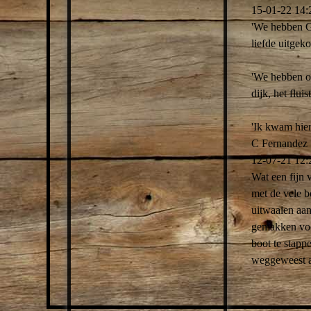
15-01-22
14:
'We hebben G
liefde uitgeko
'We hebben on
dijk, het flui
'Ik kwam hier
C Fernandez
12-07-21
12:
Wat een fijn 
met de vele b
uitwaaien aan
gemakken voor
boot te stapp
weggeweest al