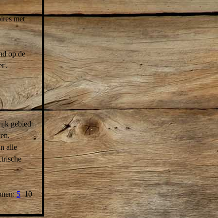
ires met
ind op de
r'.
rijk gebied
ken,
n alle
trische
onen:
5
10