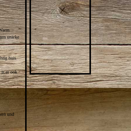
. Warm
igen unieke
IMG_9762-1
htig huis
 is er ook
nken und